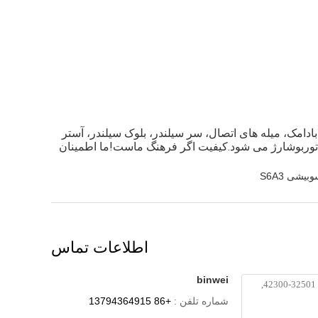
ین هستیم.شامل میل لنگ، میل بادامک، میله های اتصال، سر سیلندر، بلوک سیلندر، آستر
 توربوشارژ می شود.کیفیت اگر فرهنگ ماست!ما اطمینان
شی S6A3
اطلاعات تماس
binwei
شماره تلفن :
+86 13794364915