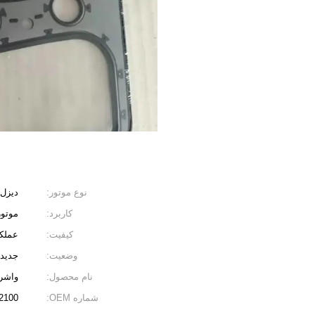
نوع موتور:
دیزل،
کاربرد:
موتور
کیفیت:
عملکر
وضعیت:
جدید، 100% ج
نام محصول:
واشر
شماره OEM:
501-42300