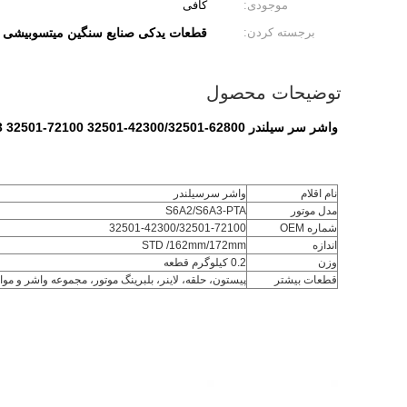
موجودی:
کافی
برجسته کردن:
قطعات یدکی صنایع سنگین میتسوبیشی 32501-42300
توضیحات محصول
واشر سر سیلندر S6A2 /S6A3 32501-72100 32501-42300/32501-62800 برای میتسوبیشی S6A2 ژنراتور
نام اقلام
واشر سرسیلندر
مدل موتور
S6A2/S6A3-PTA
شماره OEM
32501-42300/32501-72100
اندازه
STD /162mm/172mm
وزن
0.2 کیلوگرم قطعه
قطعات بیشتر
پیستون، حلقه، لاینر، بلبرینگ موتور، مجموعه واشر و موا