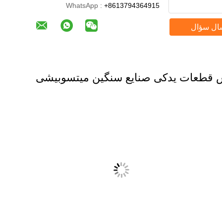
WhatsApp :
+8613794364915
ال سؤال
 قطعات یدکی صنایع سنگین میتسوبیشی