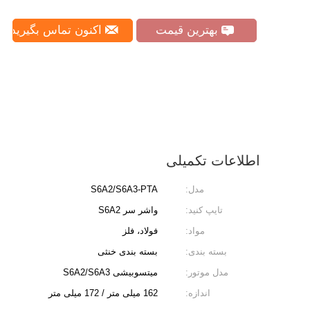
بهترین قیمت
اکنون تماس بگیرید
اطلاعات تکمیلی
مدل:
S6A2/S6A3-PTA
تایپ کنید:
واشر سر S6A2
مواد:
فولاد، فلز
بسته بندی:
بسته بندی خنثی
مدل موتور:
میتسوبیشی S6A2/S6A3
اندازه:
162 میلی متر / 172 میلی متر