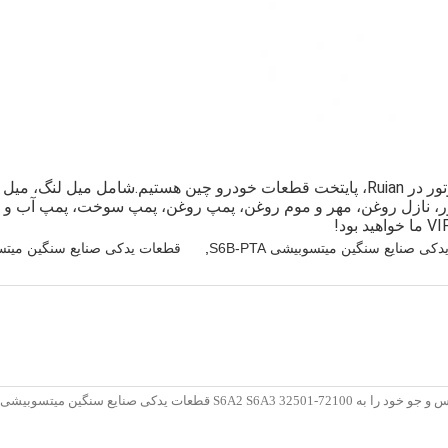
S6A/S6B/S6A2ما تامین کننده حرفه ای قطعات یدکی موتور در Ruian، پایتخت قطعات خودرو چ
وتور، نازل روغن، مهر و موم روغن، پمپ روغن، پمپ سوخت، پمپ آب و
ی صنایع سنگین میتسوبیشی S6B-PTA
,
قطعات یدکی صنایع سنگین میتسوبی