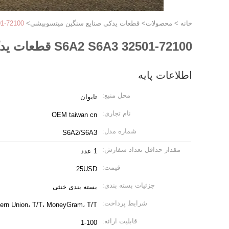
خانه
>
محصولات
>
قطعات یدکی صنایع سنگین میتسوبیشی
>
S6A2 S6A3 32501-72100 
S6A2 S6A3 32501-72100 قطعات یدکی صنایع سنگین میتسوبیشی 32501-42300
اطلاعات پایه
محل منبع:
تایوان
نام تجاری:
OEM taiwan cn
شماره مدل:
S6A2/S6A3
مقدار حداقل تعداد سفارش:
1 عدد
قیمت:
25USD
جزئیات بسته بندی:
بسته بندی خنثی
شرایط پرداخت:
ern Union، T/T، MoneyGram، T/T
قابلیت ارائه:
1-100