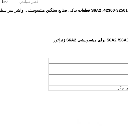
قطر سیلندر:
150 میلی متر
S6A2 قطعات یدکی صنایع سنگین میتسوبیشی
واشر سر سیلندر 32501-
,
,
رد دیگر