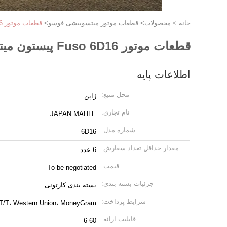
خانه
>
محصولات
>
قطعات موتور میتسوبیشی فوسو
>
قطعات موتور Fuso 6D16 پیستون میتسوبیشی Fuso Me441295 Me441296 Me441297
قطعات موتور Fuso 6D16 پیستون میتسوبیشی Fuso Me441295 Me441296 Me441297
اطلاعات پایه
محل منبع:
ژاپن
نام تجاری:
JAPAN MAHLE
شماره مدل:
6D16
مقدار حداقل تعداد سفارش:
6 عدد
قیمت:
To be negotiated
جزئیات بسته بندی:
بسته بندی کارتونی
شرایط پرداخت:
T/T، Western Union، MoneyGram
قابلیت ارائه:
6-60