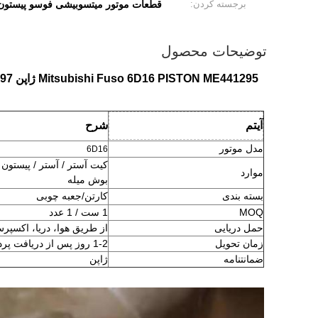
برجسته کردن:
قطعات موتور میتسوبیشی فوسو پیستون 6D16,Me441297,قطعات موتور میتسوبیشی فوسو 441295
توضیحات محصول
Mitsubishi Fuso 6D16 PISTON ME441295 ژاپن MAHLE MFPS4129500 ME441296/ME441297
آیتم
شرح
مدل موتور
6D16
کیت آستر / آستر / پیستون 
موارد
بوش میله
بسته بندی
کارتن/جعبه چوبی
MOQ
1 ست / 1 عدد
حمل دریایی
از طریق هوا، دریا، اکسپرس (FEDEX، UPS، TNT، EMS.ECT
زمان تحویل
1-2 روز پس از دریافت پرداخت
ضمانتنامه
ژاپن