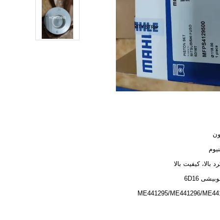
ون
نیوم
د بالا، کیفیت بالا
یشی 6D16
ME441295/ME441296/ME44