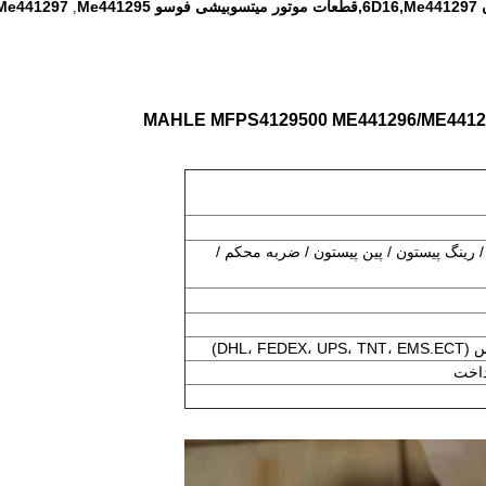
Me
Me441297
,
/ رینگ پیستون / پین پیستون / ضربه محکم /
DHL، )