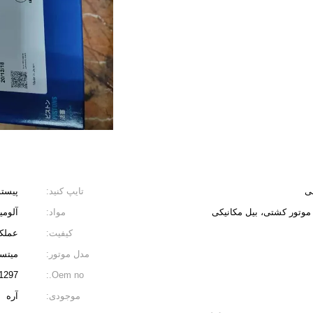
ی
تایپ کنید:
پیست
وتور کشتی، بیل مکانیکی
مواد:
آلومی
کیفیت:
عملکر
مدل موتور:
میتسوب
1297
Oem no.:
موجودی:
آره