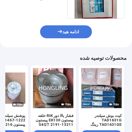
17668 Npr Sji10179zz
ادامه هید
محصولات توصیه شده
کیت بوش سیلندر
فشار بالا دور RIK حلقه
TAD1631G
پیستون EK130 پیستون
TAD1631GE رینگ
13211-2191 S4QT
پیستون 13216-1181
پیستون RIK 3837146
سر بطری