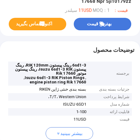
17668 Npr Sji10179zz
قیمت：11USD
MOQ：1 سیلندر
بهترین قیمت
اکنون تماس بگیرید
توضیحات محصول
6sd1-3 رینگ پیستون RIK 120mm، رینگ
پیستون Isuzu 6sd1-3 RIK، رینگ پیستون
برجسته
موتور Rik 17660
,
,
Isuzu 6sd1-3 RIK Piston Rings
engine piston ring Rik 17660
جزئیات بسته بندی
بسته بندی خنثی ژاپن RIKEN
شرایط پرداخت
T/T، Western Union،
شماره مدل
ISUZU 6SD1
قابلیت ارائه
1-100
قیمت
11USD
بیشتر ببینید