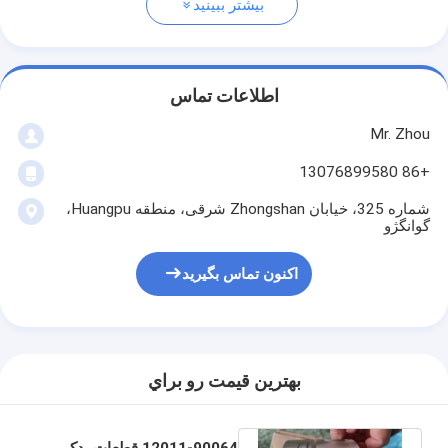
بیشتر ببینید
اطلاعات تماس
Mr. Zhou
+86 13076899580
شماره 325، خیابان Zhongshan شرقی، منطقه Huangpu،
گوانگژو
اکنون تماس بگیرید
بهترين قيمت رو براي
12011-90064 قطعات یدکی