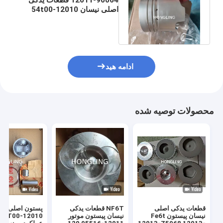
اصلی نیسان 12010-54t00
برای پیستون 96 میلی متری
Bd30
ادامه هید
محصولات توصیه شده
قطعات یدکی اصلی
NF6T قطعات یدکی
پستون اصلی نی
نیسان پیستون Fe6t
نیسان پیستون موتور