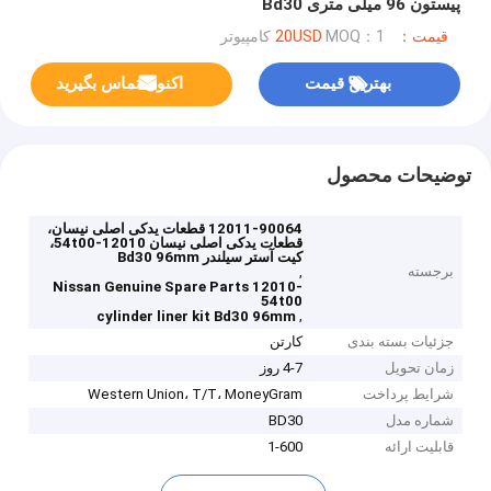
پیستون 96 میلی متری Bd30
قیمت：20USD
MOQ：1 کامپیوتر
بهترین قیمت
اکنون تماس بگیرید
توضیحات محصول
12011-90064 قطعات یدکی اصلی نیسان،
قطعات یدکی اصلی نیسان 12010-54t00،
کیت آستر سیلندر Bd30 96mm
برجسته
,
Nissan Genuine Spare Parts 12010-
54t00
,
cylinder liner kit Bd30 96mm
جزئیات بسته بندی
کارتن
زمان تحویل
4-7 روز
شرایط پرداخت
Western Union، T/T، MoneyGram
شماره مدل
BD30
قابلیت ارائه
1-600