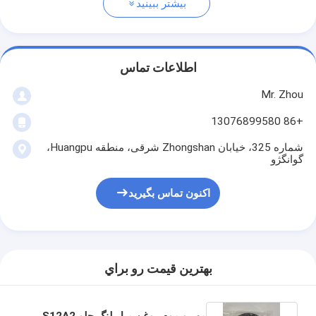
بیشتر ببینید
اطلاعات تماس
Mr. Zhou
+86 13076899580
شماره 325، خیابان Zhongshan شرقی، منطقه Huangpu،
گوانگژو
اکنون تماس بگیرید
بهترين قيمت رو براي
مهر و موم روغن میل لنگ جلو S12A2