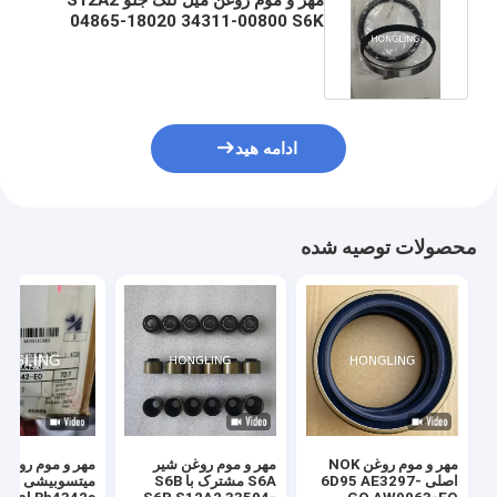
04865-18020 34311-00800 S6K
Yanmar 4TNE88
ادامه هید
محصولات توصیه شده
مهر و موم روغن NOK
مهر و موم روغن شیر
مهر و موم روغن 
اصلی 6D95 AE3297-
S6A مشترک با S6B
میتسوبی