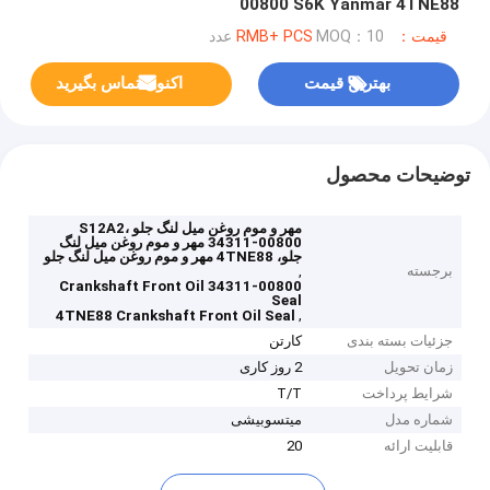
00800 S6K Yanmar 4TNE88
قیمت：RMB+ PCS
MOQ：10 عدد
بهترین قیمت
اکنون تماس بگیرید
توضیحات محصول
مهر و موم روغن میل لنگ جلو S12A2،
34311-00800 مهر و موم روغن میل لنگ
جلو، 4TNE88 مهر و موم روغن میل لنگ جلو
برجسته
,
34311-00800 Crankshaft Front Oil
Seal
,
4TNE88 Crankshaft Front Oil Seal
جزئیات بسته بندی
کارتن
زمان تحویل
2 روز کاری
شرایط پرداخت
T/T
شماره مدل
میتسوبیشی
قابلیت ارائه
20