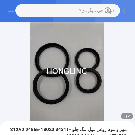
3
/
2
مهر و موم روغن میل لنگ جلو S12A2 04865-18020 34311-