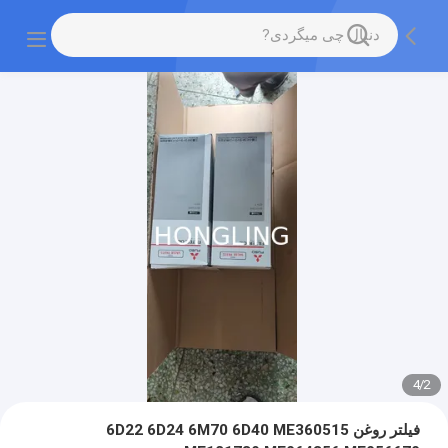
4
/
2
فیلتر روغن 6D22 6D24 6M70 6D40 ME360515