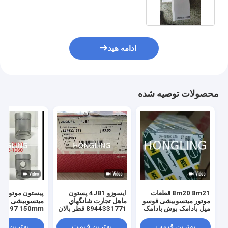
ادامه هید
محصولات توصیه شده
8m20 8m21 قطعات
ايسوزو 4JB1 پستون
پیستون موتور
موتور میتسوبیشی فوسو
ماهل تجارت شانگهاي
میل بادامک بوش بادامک
8944331771 قطر بالان
63897 150mm
یاتاقان بوش Me092006
93MM
 34417-23102
0 13216-1060
بهترین قیمت
بهترین قیمت
بهترین ق