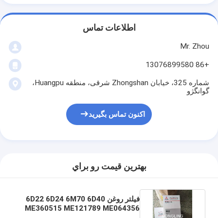
اطلاعات تماس
Mr. Zhou
+86 13076899580
شماره 325، خیابان Zhongshan شرقی، منطقه Huangpu،
گوانگژو
اکنون تماس بگیرید
بهترين قيمت رو براي
فیلتر روغن 6D22 6D24 6M70 6D40
ME360515 ME121789 ME064356
ME056670