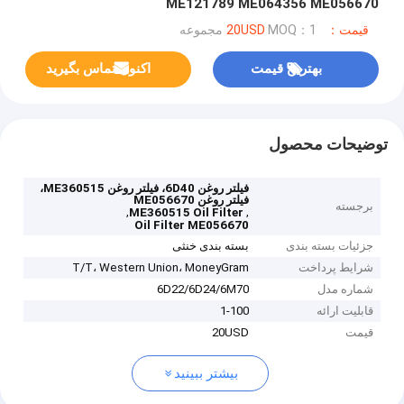
ME121789 ME064356 ME056670
قیمت：20USD
MOQ：1 مجموعه
بهترین قیمت
اکنون تماس بگیرید
توضیحات محصول
فیلتر روغن 6D40، فیلتر روغن ME360515،
فیلتر روغن ME056670
برجسته
,
,
ME360515 Oil Filter
Oil Filter ME056670
جزئیات بسته بندی
بسته بندی خنثی
شرایط پرداخت
T/T، Western Union، MoneyGram
شماره مدل
6D22/6D24/6M70
قابلیت ارائه
1-100
قیمت
20USD
بیشتر ببینید