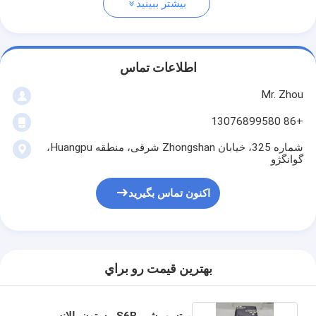
بیشتر ببینید
اطلاعات تماس
Mr. Zhou
+86 13076899580
شماره 325، خیابان Zhongshan شرقی، منطقه Huangpu،
گوانگژو
اکنون تماس بگیرید
بهترين قيمت رو براي
میتسوبیشی S6B پیستون بالانس