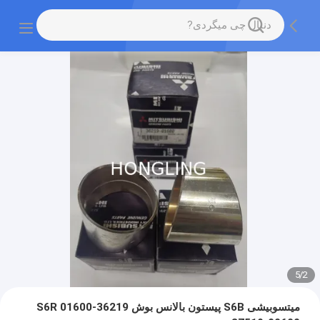
5
/
2
میتسوبیشی S6B پیستون بالانس بوش 36219-01600 S6R