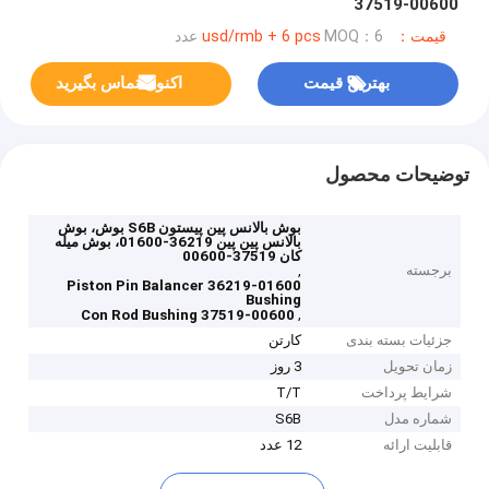
37519-00600
قیمت：usd/rmb + 6 pcs
MOQ：6 عدد
بهترین قیمت
اکنون تماس بگیرید
توضیحات محصول
بوش بالانس پین پیستون S6B بوش، بوش
بالانس پین پین 36219-01600، بوش میله
کان 37519-00600
برجسته
,
36219-01600 Piston Pin Balancer
Bushing
,
37519-00600 Con Rod Bushing
جزئیات بسته بندی
کارتن
زمان تحویل
3 روز
شرایط پرداخت
T/T
شماره مدل
S6B
قابلیت ارائه
12 عدد