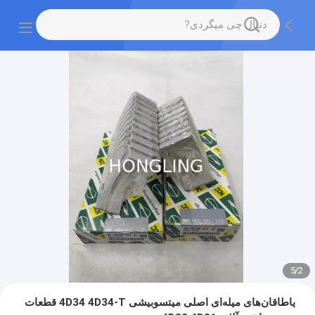
5
/
2
یاطاقان‌های میله‌ای اصلی میتسوبیشی 4D34 4D34-T قطعات