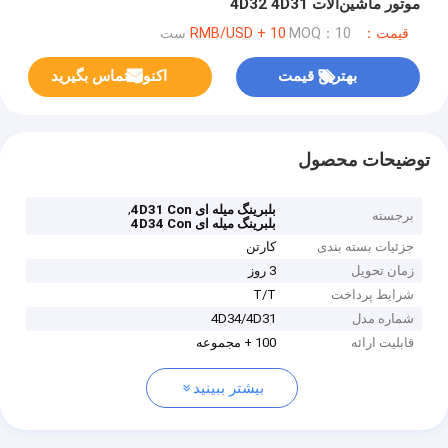
موتور ماشین‌آلات 4D32 4D31
قیمت：RMB/USD + 10
MOQ：10 ست
بهترین قیمت
اکنون تماس بگیرید
توضیحات محصول
,
بلبرینگ میله ای 4D31 Con
برجسته
بلبرینگ میله ای 4D34 Con
جزئیات بسته بندی
کارتن
زمان تحویل
3 روز
شرایط پرداخت
T/T
شماره مدل
4D34/4D31
قابلیت ارائه
100 + مجموعه
بیشتر ببینید