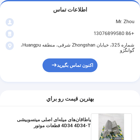
اطلاعات تماس
Mr. Zhou
+86 13076899580
شماره 325، خیابان Zhongshan شرقی، منطقه Huangpu،
گوانگژو
اکنون تماس بگیرید
بهترين قيمت رو براي
یاطاقان‌های میله‌ای اصلی میتسوبیشی
4D34 4D34-T قطعات موتور
ماشین‌آلات 4D32 4D31