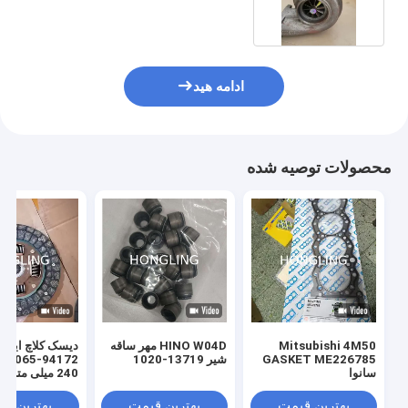
ادامه هید
محصولات توصیه شده
Mitsubishi 4M50
HINO W04D مهر ساقه
GASKET ME226785
شیر 13719-1020
0
سانوا
240 میلی
اینچ،24 دندان
بهترین قیمت
بهترین قیمت
بهترین ق