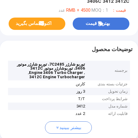
3406C 3412 3412C
قیمت：RMB + 4500
MOQ：1 عدد
بهترین قیمت
اکنون تماس بگیرید
توضیحات محصول
توربو شارژر 7C2485، توربو شارژر موتور
3406، توربوشارژر موتور 3412C
برجسته
,
,
Engine 3406 Turbo Charger
3412C Engine Turbocharger
جزئیات بسته بندی
کارتن
زمان تحویل
3 روز
شرایط پرداخت
T/T
شماره مدل
3412
قابلیت ارائه
2 عدد
بیشتر ببینید