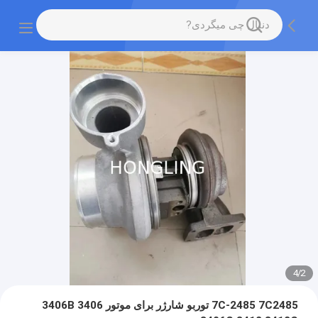
4
/
2
7C-2485 7C2485 توربو شارژر برای موتور 3406 3406B