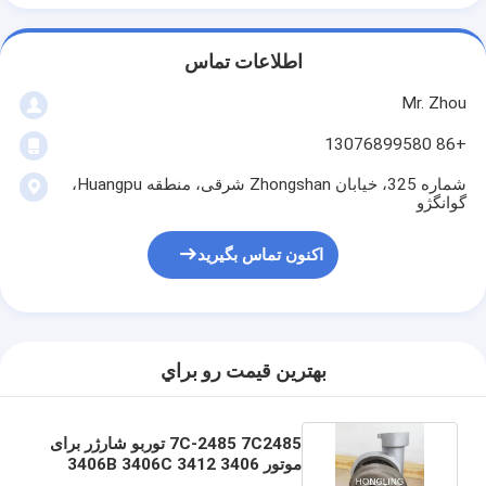
اطلاعات تماس
Mr. Zhou
+86 13076899580
شماره 325، خیابان Zhongshan شرقی، منطقه Huangpu،
گوانگژو
اکنون تماس بگیرید
بهترين قيمت رو براي
7C-2485 7C2485 توربو شارژر برای
موتور 3406 3406B 3406C 3412
3412C