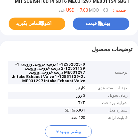
MITSUBISHI 6D14 6D16 ME031297 ME031154 6BG1
قیمت：USD + 7.00
MOQ：60 عدد
بهترین قیمت
اکنون تماس بگیرید
توضیحات محصول
1-12552025-0 دریچه خروجی ورودی، 1-
12551139-2 دریچه خروجی ورودی،
برجسته
ME031297 دریچه خروجی ورودی
,
,
1-12551139-2 Intake Exhaust Valve
ME031297 Intake Exhaust Valve
جزئیات بسته بندی
کارتن
زمان تحویل
3 روز
شرایط پرداخت
T/T
شماره مدل
6D16/6BG1
قابلیت ارائه
120 عدد
بیشتر ببینید