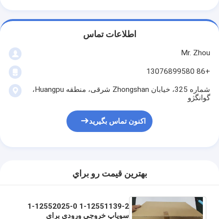
اطلاعات تماس
Mr. Zhou
+86 13076899580
شماره 325، خیابان Zhongshan شرقی، منطقه Huangpu،
گوانگژو
اکنون تماس بگیرید
بهترين قيمت رو براي
1-12551139-2 1-12552025-0
سوپاپ خروجی ورودی برای