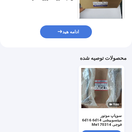
MITSUBISHI 6D14 6D16
ME031297 ME031154 6BG1
ادامه هید
محصولات توصیه شده
سوپاپ موتور
میتسوبیشی 6d16 6d14
فوجی Me170314
Me170337