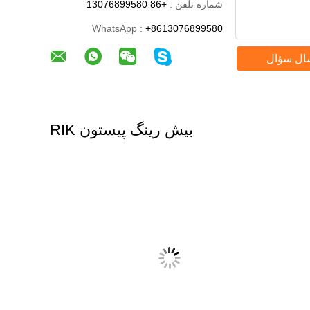
شماره تلفن :
+86 13076899580
WhatsApp :
+8613076899580
ال سؤال
بیش رینگ پیستون RIK