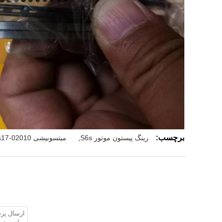
برچسب:
رینگ پیستون موتور S6s
,
میتسوبیشی 32a17-02010