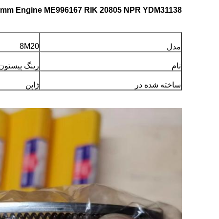
8M20 146mm 8M21 150mm Engine ME996167 RIK 20805 NPR YDM31138
8M20
مدل
نام
رینگ پیستون
ساخته شده در
ژاپن