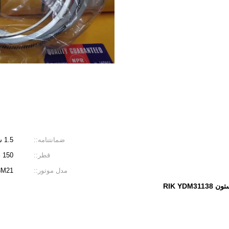
ضمانتنامه::
1.5 سال، 100000 کیلومتر
قطر::
STD، 150 
مدل موتور::
8M21
RIK YDM31