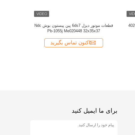
حلقه پیستون G100 RIK
برای ما ایمیل کنید