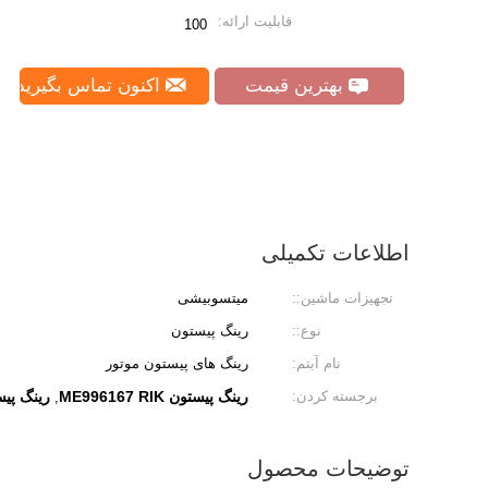
قابلیت ارائه:
100
بهترین قیمت
اکنون تماس بگیرید
اطلاعات تکمیلی
تجهیزات ماشین::
میتسوبیشی
نوع::
رینگ پیستون
نام آیتم:
رینگ های پیستون موتور
برجسته کردن:
رینگ پیستون ME996167 RIK
رینگ پیستون 138
,
توضیحات محصول