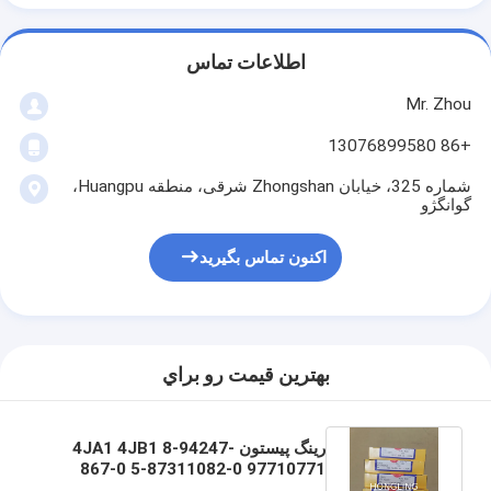
اطلاعات تماس
Mr. Zhou
+86 13076899580
شماره 325، خیابان Zhongshan شرقی، منطقه Huangpu،
گوانگژو
اکنون تماس بگیرید
بهترين قيمت رو براي
رینگ پیستون 4JA1 4JB1 8-94247-
867-0 5-87311082-0 97710771
برای قطعات موتور ISUZU