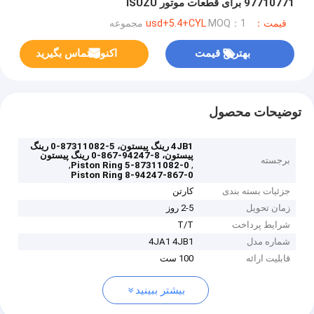
97710771 برای قطعات موتور ISUZU
قیمت：usd+5.4+CYL
MOQ：1 مجموعه
بهترین قیمت
اکنون تماس بگیرید
توضیحات محصول
4JB1 رینگ پیستون، 5-87311082-0 رینگ
پیستون، 8-94247-867-0 رینگ پیستون
برجسته
,
,
5-87311082-0 Piston Ring
8-94247-867-0 Piston Ring
جزئیات بسته بندی
کارتن
زمان تحویل
2-5 روز
شرایط پرداخت
T/T
شماره مدل
4JA1 4JB1
قابلیت ارائه
100 ست
بیشتر ببینید