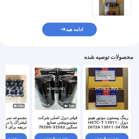
ادامه هید
محصولات توصیه شده
رینگ پیستون موتور هینو
فیلتر دیزل اصلی شرکت
مجموعه سر بالن
دیزل H07C-T 13011-
میتسوبیشی صنایع
لیفتراک با دریچه 
2672A 13011-3470A
سنگین 32562-70200
دریچه برای 4S
100% قطعات اصلی
32A01-21020
ژاپنی برای موتورهای
32A02-11020
بهترین قیمت
بهترین قیمت
بهترین ق