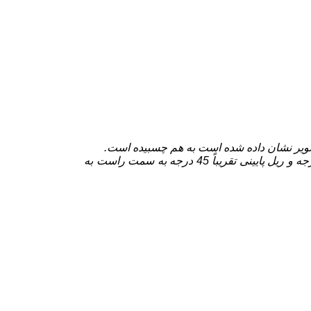
باسنش به پایان می رسدریل بالایی را با شکاف آن به سمت چپ تقریباً 45 درجه و ریل پایینی تقریباً 45 درجه به سمت راست به