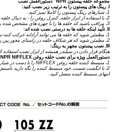
مجموعه حلقه پیستون NPR
” دستورالعمل نصب
I. رینگ های پیستون را به ترتیب زیر نصب کنید:
1، شیارهای رینگ پیستون را کاملا تمیز کنید.
2، با استفاده از ابزار حلقه، کنترل روغن را - به دنبال حلقه های فشرده سازی به ترتیب صعودی، در شیارهای حلقه قرار دهید.
3، مراقب باشید که حلقه ها را با چهره های مشخص شده به سمت بالا و به سمت بالا قرار دهید
II. تأیید اینکه حلقه ها به درستی نصب شده اند:
1، مطمئن شوید که حلقه ها می توانند آزادانه حرکت کنند
-
ب
2، مطمئن شوید که هر شکاف حلقه در راستای محور پین پیستون یا رانش قرار نگرفته است.
III. نصب پیستون مجهز به رینگ:
هنگام قرار دادن در سیلندر همیشه از ابزار نصب استفاده کن
دستورالعمل ویژه برای نصب حلقه روغن NPR NIFFLEX
1، منبسط کننده حلقه روغن NIFFLEX را با دست در شیار حلقه قرار دهید و اطمینان حاصل کنید که انتهای آن همانطور که در تصویر نشان داده شده است به هم چسبیده است.
2، با انگشت شست خود منبسط کننده را نگه دارید
انتهای منبسط کننده متصل کنید.