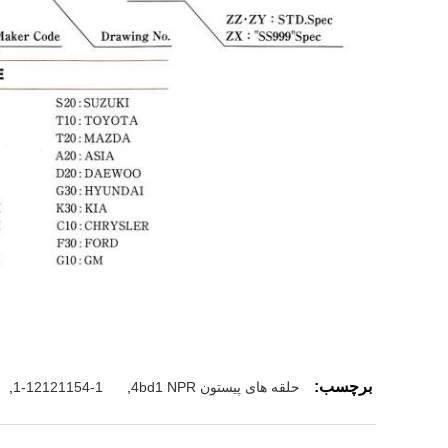
برچسب:
حلقه های پیستون 4bd1 NPR
,
1-12121154-1
,