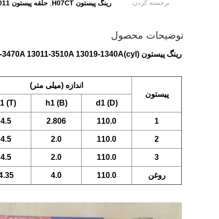
برجسته کردن:
رینگ پیستون H07CT
حلقه پیستون 13011-3470A
,
توضیحات محصول
رینگ پیستون H07CT 13011-3470A 13011-3510A 13019-1340A(cyl) مناسب برای قطعات موتور HINO
اندازه (میلی متر)
پیستون
1 (T)
h1 (B)
d1 (D)
4.5
2.806
110.0
1
4.5
2.0
110.0
2
4.5
2.0
110.0
3
روغن
110.0
4.0
4.35