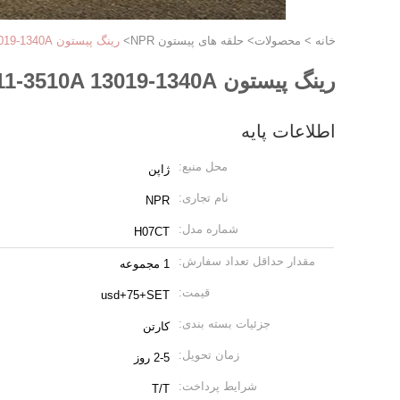
خانه
>
محصولات
>
حلقه های پیستون NPR
>
رینگ پیستون H07CT 13011-3470A 13011-3510A 13019-1340A برای قطعات موتور HINO
رینگ پیستون H07CT 13011-3470A 13011-3510A 13019-1340A برای قطعات موتور HINO
اطلاعات پایه
محل منبع:
ژاپن
نام تجاری:
NPR
شماره مدل:
H07CT
مقدار حداقل تعداد سفارش:
1 مجموعه
قیمت:
usd+75+SET
جزئیات بسته بندی:
کارتن
زمان تحویل:
2-5 روز
شرایط پرداخت:
T/T