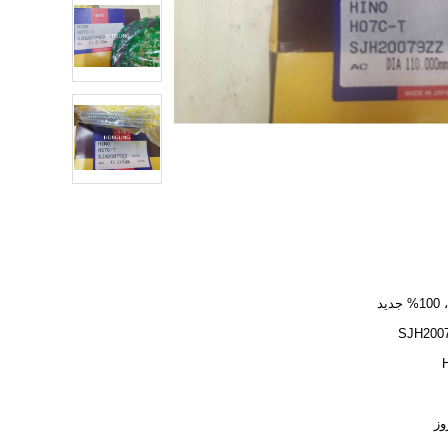
دید
SJH200