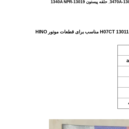
حلقه پیستون 13019-1340A NPR
,
a