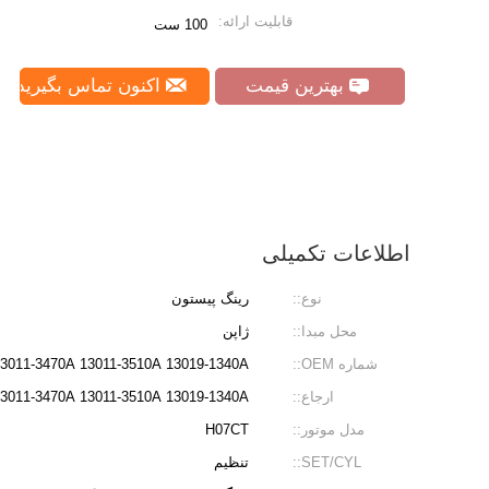
قابلیت ارائه:
100 ست
بهترین قیمت
اکنون تماس بگیرید
اطلاعات تکمیلی
نوع::
رینگ پیستون
محل مبدا::
ژاپن
شماره OEM::
13011-3470A 13011-3510A 13019-1340A (سیل)
ارجاع::
13011-3470A 13011-3510A 13019-1340A (سیل)
مدل موتور::
H07CT
SET/CYL::
تنظیم