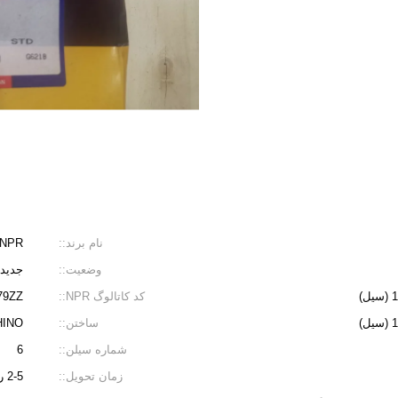
نام برند::
NPR
وضعیت::
جدید، 100% ج
کد کاتالوگ NPR::
79ZZ
ساختن::
HINO
شماره سیلن::
6
زمان تحویل::
2-5 روز