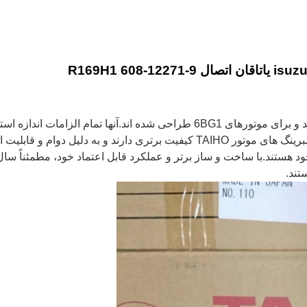
شود.حداقل تعداد سفارش این بلبرینگ 100 عدد می باشد.بلبرینگ های موتور TAIHO 
ود هستند.با ساخت و ساز برتر و عملکرد قابل اعتماد خود، مطمئناً سال 