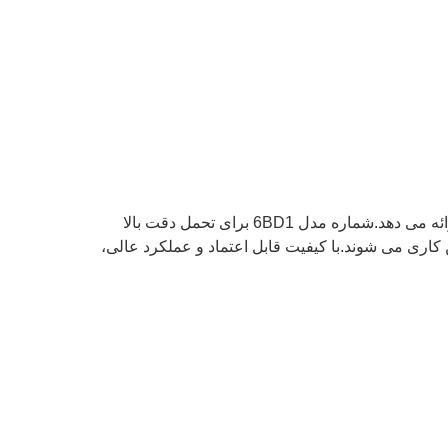
بلبرینگ های موتور TAIHO که توسط برند معروف ژاپنی TAIHO تولید می شود، عملکردی عالی برای کاربردهای بلبرینگ موتور ارائه می دهد.شماره مدل 6BD1 برای تحمل دقت بالا
 روغن روغن کاری می شوند.با کیفیت قابل اعتماد و عملکرد عالی،