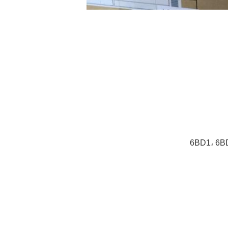
6BD1، 6B