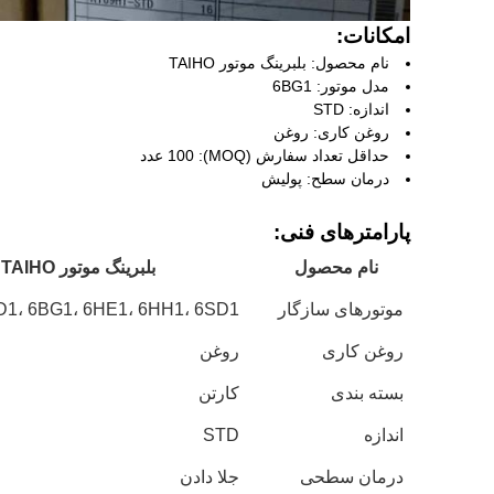
امکانات:
نام محصول: بلبرینگ موتور TAIHO
مدل موتور: 6BG1
اندازه: STD
روغن کاری: روغن
حداقل تعداد سفارش (MOQ): 100 عدد
درمان سطح: پولیش
پارامترهای فنی:
نام محصول
بلبرینگ موتور TAIHO
موتورهای سازگار
D1، 6BG1، 6HE1، 6HH1، 6SD1
روغن کاری
روغن
بسته بندی
کارتن
اندازه
STD
درمان سطحی
جلا دادن