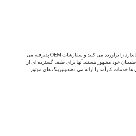
بلبرینگ های موتور TAIHO از فولاد با کیفیت ساخته شده اند و برای موتورهای 6BG1 طراحی شده اند.آنها تمام الزامات اندازه استاندارد را برآورده می کنند و سفارشات OEM پذیرفته می
کیفیت برتری دارند و به دلیل دوام و قابلیت اطمینان خود مشهور هستند.آنها برای طیف گسترده ای از
ها خدمات کارآمد را ارائه می دهند.بلبرینگ های موتور