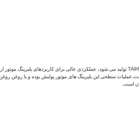
رای سفارشات OEM در دسترس است.عملیات سطحی این بلبرینگ های موتور پولیش بوده و با