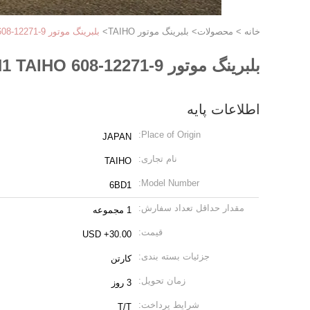
خانه
>
محصولات
>
بلبرینگ موتور TAIHO
>
بلبرینگ موتور 9-12271-608 R169H1 TAIHO برای یاتاقان اتصال ایسوزو 6BD1 6BB1 6BG1
بلبرینگ موتور 9-12271-608 R169H1 TAIHO برای یاتاقان اتصال ایسوزو 6BD1 6BB1 6BG1
اطلاعات پایه
Place of Origin:
JAPAN
نام تجاری:
TAIHO
Model Number:
6BD1
مقدار حداقل تعداد سفارش:
1 مجموعه
قیمت:
USD +30.00
جزئیات بسته بندی:
کارتن
زمان تحویل:
3 روز
شرایط پرداخت:
T/T