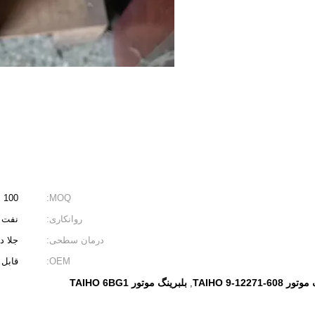
MOQ:
100 عدد
روانکاری:
نفت
درمان سطحی:
جلا د
OEM:
قابل 
TAIHO 9-12271-60
بلبرینگ موتور TAIHO 6BG1
,