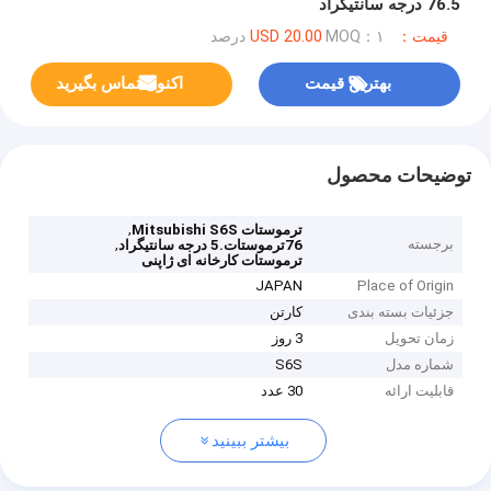
76.5 درجه سانتیگراد
قیمت：USD 20.00
MOQ：۱ درصد
بهترین قیمت
اکنون تماس بگیرید
توضیحات محصول
,
ترموستات Mitsubishi S6S
برجسته
,
76ترموستات.5 درجه سانتیگراد
ترموستات کارخانه ای ژاپنی
JAPAN
Place of Origin
جزئیات بسته بندی
کارتن
زمان تحویل
3 روز
شماره مدل
S6S
قابلیت ارائه
30 عدد
بیشتر ببینید