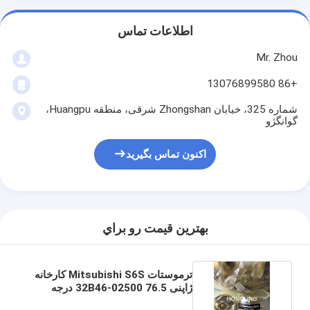
اطلاعات تماس
Mr. Zhou
+86 13076899580
شماره 325، خیابان Zhongshan شرقی، منطقه Huangpu،
گوانگژو
اکنون تماس بگیرید
بهترين قيمت رو براي
ترموستات Mitsubishi S6S کارخانه
ژاپنی 32B46-02500 76.5 درجه
سانتیگراد